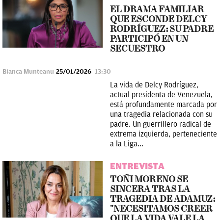
EL DRAMA FAMILIAR
QUE ESCONDE DELCY
RODRÍGUEZ: SU PADRE
PARTICIPÓ EN UN
SECUESTRO
Bianca Munteanu
25/01/2026
13:30
La vida de Delcy Rodríguez,
actual presidenta de Venezuela,
está profundamente marcada por
una tragedia relacionada con su
padre. Un guerrillero radical de
extrema izquierda, perteneciente
a la Liga...
ENTREVISTA
TOÑI MORENO SE
SINCERA TRAS LA
TRAGEDIA DE ADAMUZ:
"NECESITAMOS CREER
QUE LA VIDA VALE LA