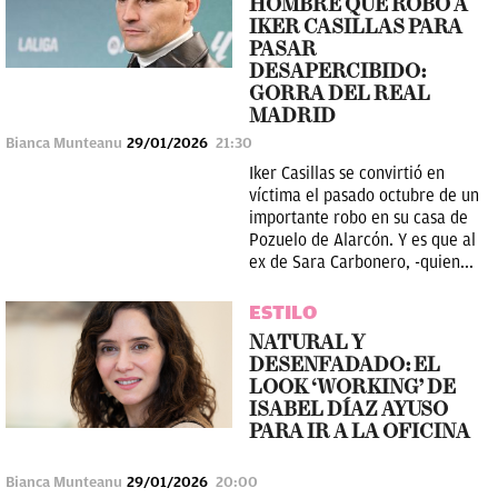
HOMBRE QUE ROBÓ A
IKER CASILLAS PARA
PASAR
DESAPERCIBIDO:
GORRA DEL REAL
MADRID
Bianca Munteanu
29/01/2026
21:30
Iker Casillas se convirtió en
víctima el pasado octubre de un
importante robo en su casa de
Pozuelo de Alarcón. Y es que al
ex de Sara Carbonero, -quien...
ESTILO
NATURAL Y
DESENFADADO: EL
LOOK ‘WORKING’ DE
ISABEL DÍAZ AYUSO
PARA IR A LA OFICINA
Bianca Munteanu
29/01/2026
20:00