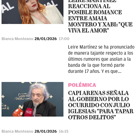
LEIRE MARTÍNEZ
REACCIONA AL
POSIBLE ROMANCE
ENTRE AMAIA
MONTERO Y XABI: "QUE
VIVA EL AMOR"
Bianca Munteanu
28/01/2026
17:00
Leire Martínez se ha pronunciado
de manera tajante respecto a los
últimos rumores que asolan a la
banda de la que formó parte
durante 17 años. Y es que...
POLÉMICA
CAPI ARENAS SEÑALA
AL GOBIERNO POR LO
OCURRIDO CON JULIO
IGLESIAS: "PARA TAPAR
OTROS DELITOS"
Bianca Munteanu
28/01/2026
16:15