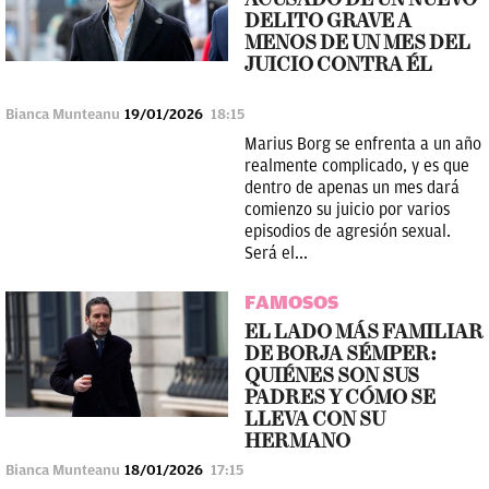
DELITO GRAVE A
MENOS DE UN MES DEL
JUICIO CONTRA ÉL
Bianca Munteanu
19/01/2026
18:15
Marius Borg se enfrenta a un año
realmente complicado, y es que
dentro de apenas un mes dará
comienzo su juicio por varios
episodios de agresión sexual.
Será el...
FAMOSOS
EL LADO MÁS FAMILIAR
DE BORJA SÉMPER:
QUIÉNES SON SUS
PADRES Y CÓMO SE
LLEVA CON SU
HERMANO
Bianca Munteanu
18/01/2026
17:15