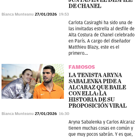
JUNTAS EN EL DESFILE
DE CHANEL
Bianca Munteanu
27/01/2026
19:53
Carlota Casiraghi ha sido una de
las invitadas estrella al desfile de
Alta Costura de Chanel celebrado
en París. A cargo del diseñador
Matthieu Blazy, este es el
primero...
FAMOSOS
LA TENISTA ARYNA
SABALENKA PIDE A
ALCARAZ QUE BAILE
CON ELLA: LA
HISTORIA DE SU
PROPOSICIÓN VIRAL
Bianca Munteanu
27/01/2026
16:30
Aryna Sabalenka y Carlos Alcaraz
tienen muchas cosas en común y
que muy pocos sabrán. Y es que,