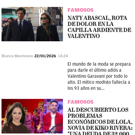
FAMOSOS
NATY ABASCAL, ROTA
DE DOLOR EN LA
CAPILLA ARDIENTE DE
VALENTINO
Bianca Munteanu
22/01/2026
14:24
El mundo de la moda se prepara
para darle el último adiós a
Valentino Garavani por todo lo
alto. El mítico modisto fallecía a
los 93 años en su...
FAMOSOS
AL DESCUBIERTO LOS
PROBLEMAS
ECONÓMICOS DE LOLA,
NOVIA DE KIKO RIVERA:
"UNA DEUDA DE 32.000