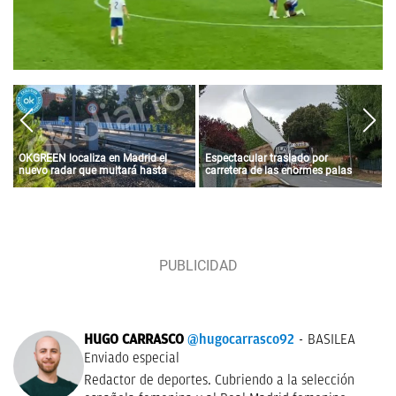
OKGREEN localiza en Madrid el
Espectacular traslado por
nuevo radar que multará hasta
carretera de las enormes palas
con 3.000 euros a los coches más
para un parque eólico de Iberdrola
contaminantes
en Álava
HUGO CARRASCO
@hugocarrasco92
BASILEA
Enviado especial
Redactor de deportes. Cubriendo a la selección