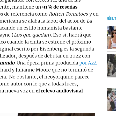
mento, mantiene un
91% de reseñas
s de referencia como
Rotten Tomatoes
y en
ÚL
mericana se alaba la labor del actor de
La
acando un estilo humanista bastante
ayne (
Los que quedan
). Eso sí, habrá que
lico cuando la cinta se estrene el próximo
ginal escrito por Eisenberg es la segunda
alizador, después de debutar en 2022 con
 mundo
. Una ópera prima producida
por A24
fhard y Julianne Moore que no terminó de
ncia. No obstante, el neoyorquino parece
mo autor con lo que a todas luces,
una nueva voz en
el relevo audiovisual