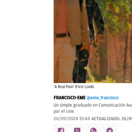
'A Real Pain' (First Look).
FRANCISCO-EME
@eme_francisco
Un simple graduado en Comunicación Audi
por el cine.
26/09/2024 15:44
ACTUALIZADO:
26/0