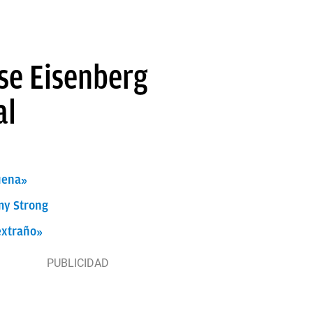
sse Eisenberg
al
buena»
my Strong
extraño»