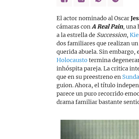
El actor nominado al Oscar
Je
cámaras con
A Real Pain
, una 
a la estrella de
Succession
,
Kie
dos familiares que realizan un
querida abuela. Sin embargo, e
Holocausto
termina degenerand
inhóspita pareja. La critica i
que en su preestreno en
Sunda
guion. Ahora, el título indepen
parece un puro recorrido emoc
drama familiar bastante senti