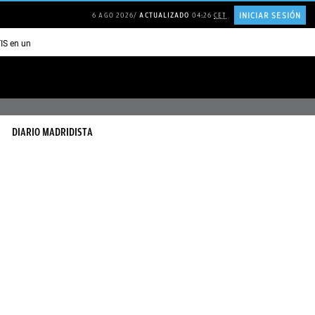
INICIAR SESIÓN
6 AGO 2026
ACTUALIZADO
04:26
CET
TIS en una ISLA en GRECIA
Psicología personas que JUSTIFICAN todo
DIARIO MADRIDISTA