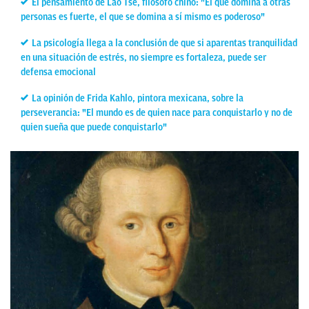
El pensamiento de Lao Tse, filósofo chino: "El que domina a otras
personas es fuerte, el que se domina a sí mismo es poderoso"
La psicología llega a la conclusión de que si aparentas tranquilidad
en una situación de estrés, no siempre es fortaleza, puede ser
defensa emocional
La opinión de Frida Kahlo, pintora mexicana, sobre la
perseverancia: "El mundo es de quien nace para conquistarlo y no de
quien sueña que puede conquistarlo"