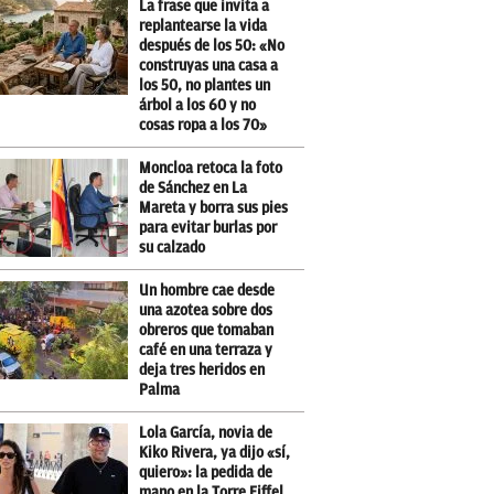
La frase que invita a
replantearse la vida
después de los 50: «No
construyas una casa a
los 50, no plantes un
árbol a los 60 y no
cosas ropa a los 70»
Moncloa retoca la foto
de Sánchez en La
Mareta y borra sus pies
para evitar burlas por
su calzado
Un hombre cae desde
una azotea sobre dos
obreros que tomaban
café en una terraza y
deja tres heridos en
Palma
Lola García, novia de
Kiko Rivera, ya dijo «sí,
quiero»: la pedida de
mano en la Torre Eiffel