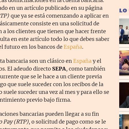
icas domiciliaciones en la cuenta bancaria.
do en un artículo publicado en su página
LO
RTP)
que ya se está comenzando a aplicar en
ásicamente consiste en una solicitud de
 a los clientes que tienen que hacer frente
ulta en este artículo todo lo que debes saber
el futuro en los bancos de
España
.
ta bancaria son un clásico en
España
y el
os. El adeudo directo
SEPA
, como también
urrente que se le hace a un cliente previa
lgo que suele suceder con los recibos de la
o suele suceder una vez al mes y para ello se
ntimiento previo bajo firma.
ciones bancarias pueden llegar a su fin
o Pay (RTP)
, o solicitud de pago como se le