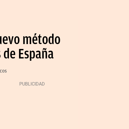
 nuevo método
s de España
ncos