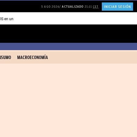
INICIAR SESIÓN
5 AGO 2026
ACTUALIZADO
21:11
CET
TIS en una ISLA en GRECIA
Psicología personas que JUSTIFICAN todo
NSUMO
MACROECONOMÍA