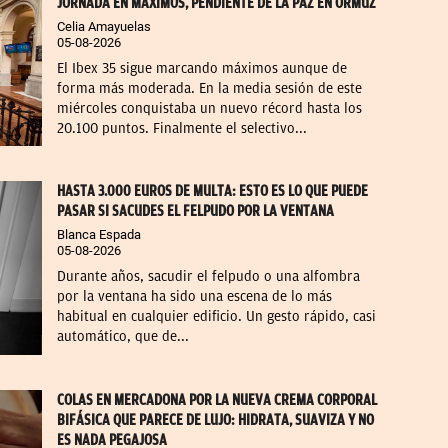
JORNADA EN MÁXIMOS, PENDIENTE DE LA PAZ EN ORMUZ
Celia Amayuelas
05-08-2026
El Ibex 35 sigue marcando máximos aunque de
forma más moderada. En la media sesión de este
miércoles conquistaba un nuevo récord hasta los
20.100 puntos. Finalmente el selectivo...
HASTA 3.000 EUROS DE MULTA: ESTO ES LO QUE PUEDE
PASAR SI SACUDES EL FELPUDO POR LA VENTANA
Blanca Espada
05-08-2026
Durante años, sacudir el felpudo o una alfombra
por la ventana ha sido una escena de lo más
habitual en cualquier edificio. Un gesto rápido, casi
automático, que de...
COLAS EN MERCADONA POR LA NUEVA CREMA CORPORAL
BIFÁSICA QUE PARECE DE LUJO: HIDRATA, SUAVIZA Y NO
ES NADA PEGAJOSA