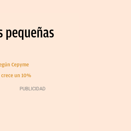
s pequeñas
 según Cepyme
d crece un 10%