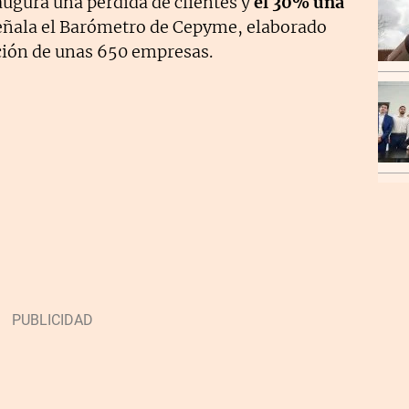
augura una pérdida de clientes y
el 30% una
señala el Barómetro de Cepyme, elaborado
ación de unas 650 empresas.