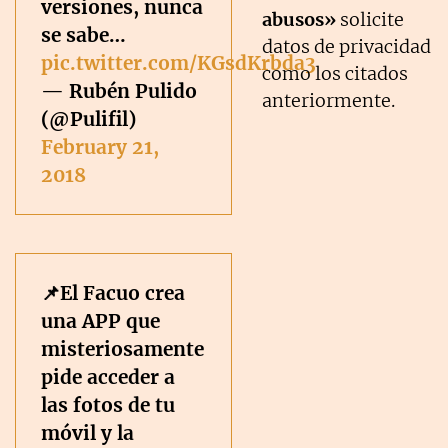
versiones, nunca
abusos»
solicite
se sabe…
datos de privacidad
pic.twitter.com/KGsdKrbda3
como los citados
— Rubén Pulido
anteriormente.
(@Pulifil)
February 21,
2018
📌El Facuo crea
una APP que
misteriosamente
pide acceder a
las fotos de tu
móvil y la