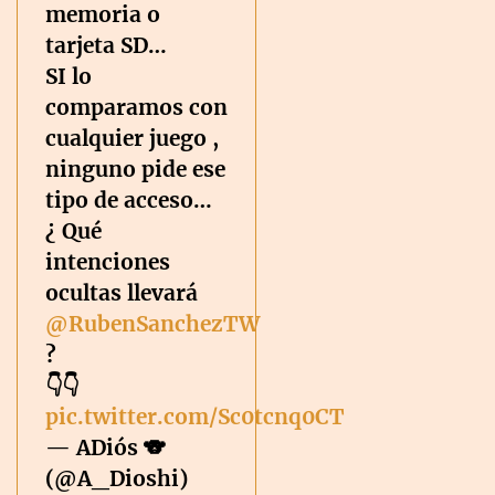
memoria o
tarjeta SD…
SI lo
comparamos con
cualquier juego ,
ninguno pide ese
tipo de acceso…
¿ Qué
intenciones
ocultas llevará
@RubenSanchezTW
?
👇👇
pic.twitter.com/Sc0tcnq0CT
— ADiós 🐨
(@A_Dioshi)