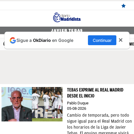
ÚLTIMAS
JAVIER TEBAS
✕
Sigue a
OkDiario
en Google
Continuar
NOTICIAS
ÚLTIMAS NOTICIAS
REAL MADRID
BALONCESTO
CANTERA
FEM
REAL
MADRID
BALONCESTO
CANTERA
TEBAS EXPRIME AL REAL MADRID
DESDE EL INICIO
FICHAJES
Pablo Duque
DIRECTO
05-08-2026
Cambio de temporada, pero todo
FEMENINO
sigue igual para el Real Madrid con
los horarios de la Liga de Javier
PAPARAZZI
Tebas. El equipo merengue vivirá