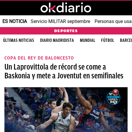
ES NOTICIA
Servicio MILITAR septiembre
Personas que us
DEPORTES
ÚLTIMAS NOTICIAS
DIARIO MADRIDISTA
MUNDIAL
FÚTBOL
BARCE
COPA DEL REY DE BALONCESTO
Un Laprovittola de récord se come a
Baskonia y mete a Joventut en semifinales