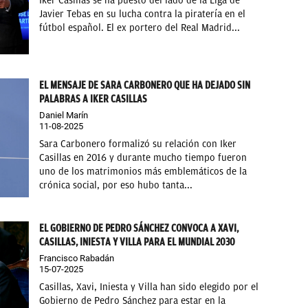
Iker Casillas se ha puesto del lado de la Liga de
Javier Tebas en su lucha contra la piratería en el
fútbol español. El ex portero del Real Madrid...
EL MENSAJE DE SARA CARBONERO QUE HA DEJADO SIN
PALABRAS A IKER CASILLAS
Daniel Marín
11-08-2025
Sara Carbonero formalizó su relación con Iker
Casillas en 2016 y durante mucho tiempo fueron
uno de los matrimonios más emblemáticos de la
crónica social, por eso hubo tanta...
EL GOBIERNO DE PEDRO SÁNCHEZ CONVOCA A XAVI,
CASILLAS, INIESTA Y VILLA PARA EL MUNDIAL 2030
Francisco Rabadán
15-07-2025
Casillas, Xavi, Iniesta y Villa han sido elegido por el
Gobierno de Pedro Sánchez para estar en la