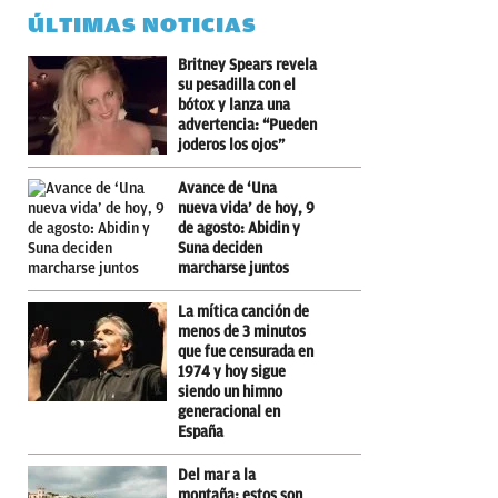
ÚLTIMAS NOTICIAS
Britney Spears revela
su pesadilla con el
bótox y lanza una
advertencia: “Pueden
joderos los ojos”
Avance de ‘Una
nueva vida’ de hoy, 9
de agosto: Abidin y
Suna deciden
marcharse juntos
La mítica canción de
menos de 3 minutos
que fue censurada en
1974 y hoy sigue
siendo un himno
generacional en
España
Del mar a la
montaña: estos son