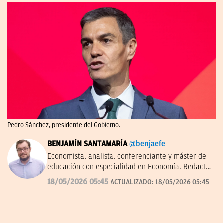
Pedro Sánchez, presidente del Gobierno.
BENJAMÍN SANTAMARÍA
@benjaefe
Economista, analista, conferenciante y máster de
educación con especialidad en Economía. Redactor
de economía y empresas en OKDIARIO y autor de
18/05/2026 05:45
ACTUALIZADO:
18/05/2026 05:45
'La economía a través del tiempo' en el Instituto
Juan de Mariana. Miembro de la junta directiva del
Centro Diego de Covarrubias.