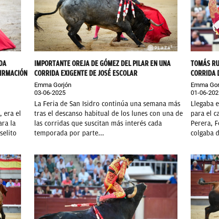
DA
IMPORTANTE OREJA DE GÓMEZ DEL PILAR EN UNA
TOMÁS RU
FIRMACIÓN
CORRIDA EXIGENTE DE JOSÉ ESCOLAR
CORRIDA 
Emma Gorjón
Emma Gor
03-06-2025
01-06-202
La Feria de San Isidro continúa una semana más
Llegaba e
, era el
tras el descanso habitual de los lunes con una de
para el c
ra la
las corridas que suscitan más interés cada
Perera, 
selito
temporada por parte...
colgaba d