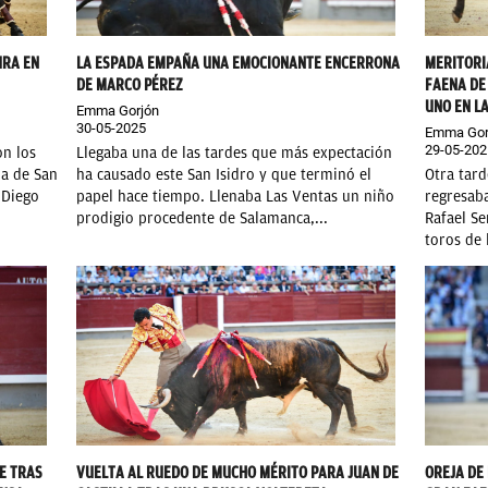
URA EN
LA ESPADA EMPAÑA UNA EMOCIONANTE ENCERRONA
MERITORI
DE MARCO PÉREZ
FAENA DE
UNO EN L
Emma Gorjón
30-05-2025
Emma Gor
29-05-202
on los
Llegaba una de las tardes que más expectación
ia de San
ha causado este San Isidro y que terminó el
Otra tard
 Diego
papel hace tiempo. Llenaba Las Ventas un niño
regresaba
prodigio procedente de Salamanca,...
Rafael Se
toros de 
E TRAS
VUELTA AL RUEDO DE MUCHO MÉRITO PARA JUAN DE
OREJA DE