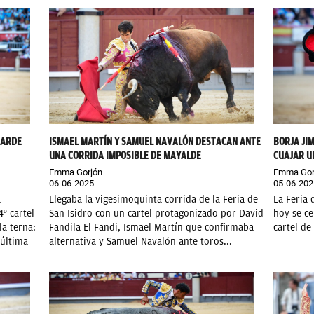
TARDE
ISMAEL MARTÍN Y SAMUEL NAVALÓN DESTACAN ANTE
BORJA JI
UNA CORRIDA IMPOSIBLE DE MAYALDE
CUAJAR U
Emma Gorjón
Emma Gor
06-06-2025
05-06-202
a
Llegaba la vigesimoquinta corrida de la Feria de
La Feria 
º cartel
San Isidro con un cartel protagonizado por David
hoy se ce
la terna:
Fandila El Fandi, Ismael Martín que confirmaba
cartel de
 última
alternativa y Samuel Navalón ante toros...