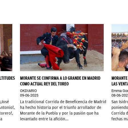
LTITUDES
MORANTE SE CONFIRMA A LO GRANDE EN MADRID
MORANTE 
COMO ACTUAL REY DEL TOREO
LAS VENT
OKDIARIO
Emma Gor
09-06-2025
08-06-202
 ¡José
La tradicional Corrida de Beneficencia de Madrid
San Isidr
Antonio!,
ha hecho historia por el triunfo arrollador de
poniendo 
torero!,
Morante de la Puebla y por la pasión que ha
Corrida d
ma
levantado entre la afición...
fechas má