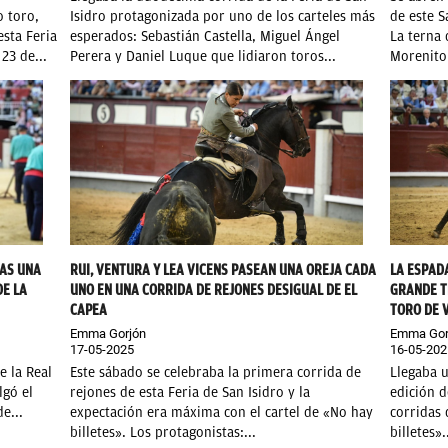
o toro,
Isidro protagonizada por uno de los carteles más
de este S
esta Feria
esperados: Sebastián Castella, Miguel Ángel
La terna 
23 de...
Perera y Daniel Luque que lidiaron toros...
Morenito 
RAS UNA
RUI, VENTURA Y LEA VICENS PASEAN UNA OREJA CADA
LA ESPAD
E LA
UNO EN UNA CORRIDA DE REJONES DESIGUAL DE EL
GRANDE T
CAPEA
TORO DE 
Emma Gorjón
Emma Gor
17-05-2025
16-05-202
e la Real
Este sábado se celebraba la primera corrida de
Llegaba u
lgó el
rejones de esta Feria de San Isidro y la
edición d
e...
expectación era máxima con el cartel de «No hay
corridas 
billetes». Los protagonistas:...
billetes»..