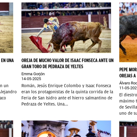
 EN UNA
OREJA DE MUCHO VALOR DE ISAAC FONSECA ANTE UN
GRAN TORO DE PEDRAZA DE YELTES
PEPE MOR
Emma Gorjón
OREJAS A
14-05-2025
Álvaro Rod
on un
Román, Jesús Enrique Colombo y Isaac Fonseca
11-05-202
Alejandro
eran los protagonistas de la quinta corrida de la
El diestr
Paco
Feria de San Isidro ante el hierro salmantino de
máximo tr
Pedraza de Yeltes. Una...
de Sevill
uno de su