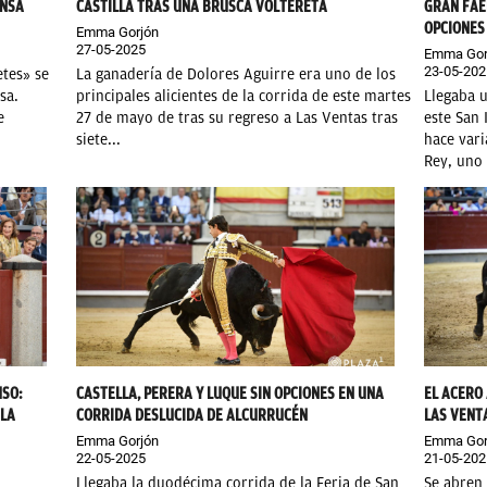
ENSA
CASTILLA TRAS UNA BRUSCA VOLTERETA
GRAN FAE
OPCIONES
Emma Gorjón
27-05-2025
Emma Gor
23-05-202
etes» se
La ganadería de Dolores Aguirre era uno de los
sa.
principales alicientes de la corrida de este martes
Llegaba u
e
27 de mayo de tras su regreso a Las Ventas tras
este San 
siete...
hace vari
Rey, uno 
USO:
CASTELLA, PERERA Y LUQUE SIN OPCIONES EN UNA
EL ACERO
 LA
CORRIDA DESLUCIDA DE ALCURRUCÉN
LAS VENT
Emma Gorjón
Emma Gor
22-05-2025
21-05-202
Llegaba la duodécima corrida de la Feria de San
Se abren 