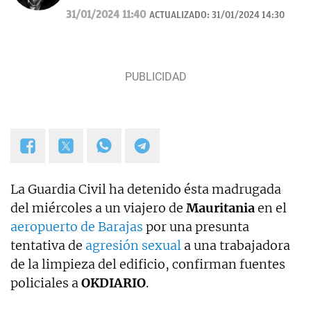
desde el año 2018. Fui redactor del Diario de Las
31/01/2024 11:40
ACTUALIZADO:
31/01/2024 14:30
Palmas, pasé por los Informativos de Telecinco, me
ocupé de sucesos en Telemadrid hasta el 2006, fui
prescriptor en plató de sucesos y actualidad para
Las Mañanas de Cuatro y el Programa de Ana Rosa
hasta el año 2019 y desde entonces colaboro con
TVE. Desde hace dos años, también me puedes
escuchar en el programa Por Fin de Onda Cero en
la sección "De buenos y malos". Coautor de los
libros "Los reyes latinos", "Red de mentiras" y "Tras
el muro".
La Guardia Civil ha detenido ésta madrugada
del miércoles a un viajero de
Mauritania
en el
aeropuerto de Barajas
por una presunta
tentativa de
agresión sexual
a una trabajadora
de la limpieza del edificio, confirman fuentes
policiales a
OKDIARIO
.