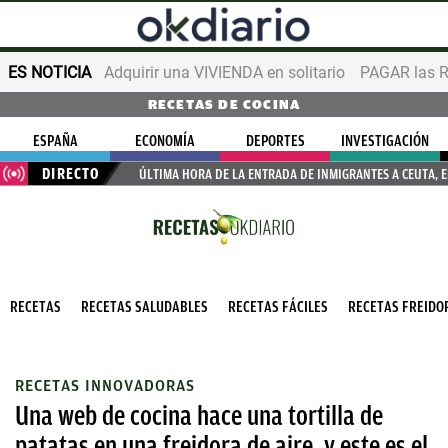
ES NOTICIA
Adquirir una VIVIENDA en solitario
PAGAR las R
RECETAS DE COCINA
ESPAÑA
ECONOMÍA
DEPORTES
INVESTIGACIÓN
DIRECTO
ÚLTIMA HORA DE LA ENTRADA DE INMIGRANTES A CEUTA, 
RECETAS
RECETAS SALUDABLES
RECETAS FÁCILES
RECETAS FREIDOR
RECETAS INNOVADORAS
Una web de cocina hace una tortilla de
patatas en una freidora de aire, y este es el