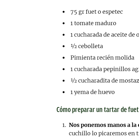
75 gr fuet o espetec
1 tomate maduro
1 cucharada de aceite de 
½ cebolleta
Pimienta recién molida
1 cucharada pepinillos ag
½ cucharadita de mosta
1 yema de huevo
Cómo preparar un tartar de fuet
Nos ponemos manos a la ob
cuchillo lo picaremos en t