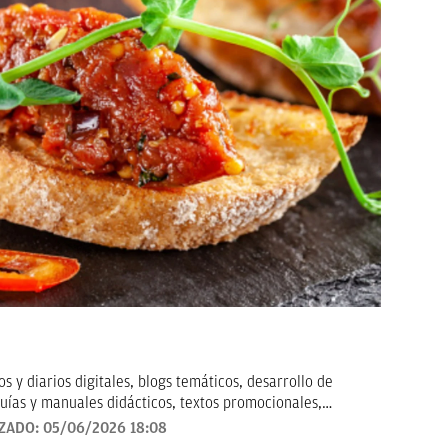
 y diarios digitales, blogs temáticos, desarrollo de
uías y manuales didácticos, textos promocionales,
arketing, artículos de opinión, relatos y guiones, y
IZADO:
05/06/2026 18:08
todo tipo que requieran de textos con un contenido de