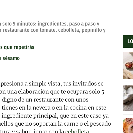
revisado, así como a la curación y depuración de textos.
ento personal y profesional, y abierto a nuevas
n solo 5 minutos: ingredientes, paso a paso y
 restaurante con tomate, cebolleta, pepinillo y
LO
ss que repetirás
de sésamo
presiona a simple vista, tus invitados se
on una elaboración que te ocupara solo 5
o digno de un restaurante con unos
ienes en la nevera o en la cocina en este
 ingrediente principal, que en este caso ya
uellos que no soportan la carne o el pescado
tura y sabor, junto con la
cebolleta