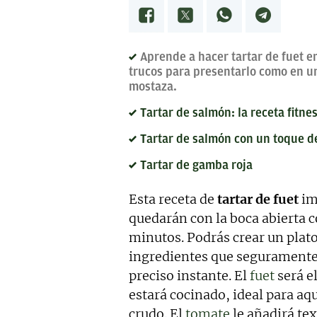
calidad, bien documentado y 
Estoy en permanente crecimi
colaboraciones.
Aprende a hacer tartar de fuet e
trucos para presentarlo como en un
mostaza.
Tartar de salmón: la receta fitne
Tartar de salmón con un toque 
Tartar de gamba roja
Esta receta de
tartar de fuet
im
quedarán con la boca abierta c
minutos. Podrás crear un plat
ingredientes que seguramente t
preciso instante. El
fuet
será el
estará cocinado, ideal para aq
crudo. El
tomate
le añadirá tex