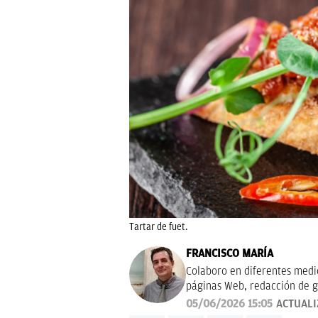
Tartar de fuet.
FRANCISCO MARÍA
Colaboro en diferentes medios
páginas Web, redacción de g
campañas publicitarias y de m
05/06/2026 15:05
ACTUAL
proyectos empresariales de 