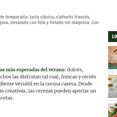
revisado, así como a la curación y depuración de textos.
ento personal y profesional, y abierto a nuevas
e temporada: tarta clásica, clafoutis francés,
oso, ensalada con feta y helado sin máquina. Con
LO
as más esperadas del verano
: dulces,
hos las disfrutan tal cual, frescas y recién
iente versátil en la cocina casera. Desde
as creativas, las cerezas pueden aportar un
ecetas.