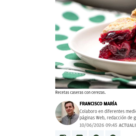
Recetas caseras con cerezas.
FRANCISCO MARÍA
Colaboro en diferentes medios
páginas Web, redacción de g
campañas publicitarias y de m
10/06/2026 09:45
ACTUAL
proyectos empresariales de 