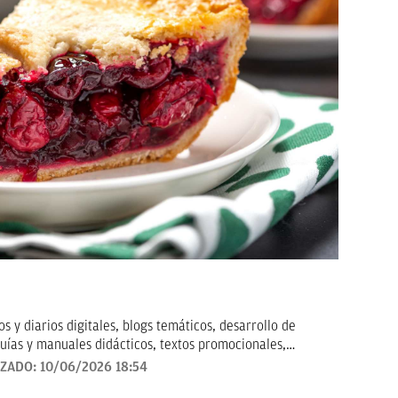
 y diarios digitales, blogs temáticos, desarrollo de
uías y manuales didácticos, textos promocionales,
arketing, artículos de opinión, relatos y guiones, y
IZADO:
10/06/2026 18:54
todo tipo que requieran de textos con un contenido de