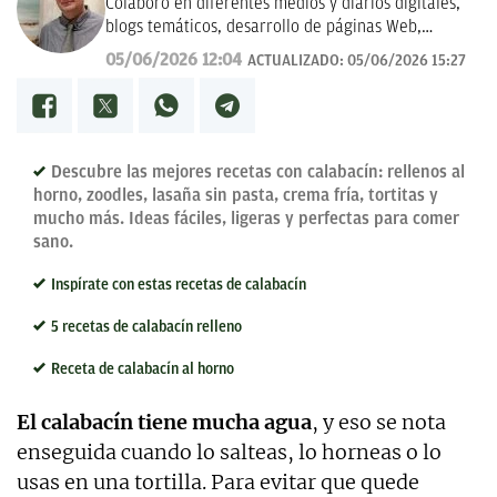
Colaboro en diferentes medios y diarios digitales,
blogs temáticos, desarrollo de páginas Web,
redacción de guías y manuales didácticos, textos
05/06/2026 12:04
ACTUALIZADO:
05/06/2026 15:27
promocionales, campañas publicitarias y de
marketing, artículos de opinión, relatos y guiones,
y proyectos empresariales de todo tipo que
requieran de textos con un contenido de calidad,
bien documentado y revisado, así como a la
Descubre las mejores recetas con calabacín: rellenos al
curación y depuración de textos. Estoy en
horno, zoodles, lasaña sin pasta, crema fría, tortitas y
permanente crecimiento personal y profesional, y
mucho más. Ideas fáciles, ligeras y perfectas para comer
abierto a nuevas colaboraciones.
sano.
Inspírate con estas recetas de calabacín
5 recetas de calabacín relleno
Receta de calabacín al horno
El calabacín tiene mucha agua
, y eso se nota
enseguida cuando lo salteas, lo horneas o lo
usas en una tortilla. Para evitar que quede