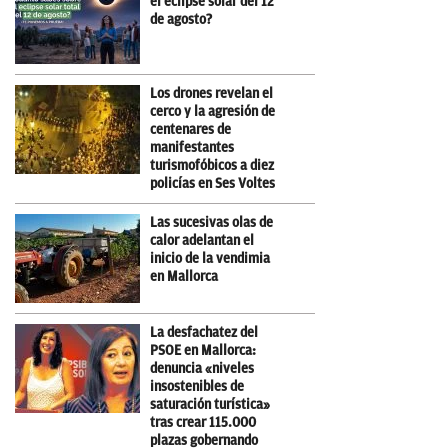
el eclipse solar del 12
de agosto?
Los drones revelan el
cerco y la agresión de
centenares de
manifestantes
turismofóbicos a diez
policías en Ses Voltes
Las sucesivas olas de
calor adelantan el
inicio de la vendimia
en Mallorca
La desfachatez del
PSOE en Mallorca:
denuncia «niveles
insostenibles de
saturación turística»
tras crear 115.000
plazas gobernando