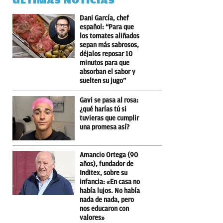
ÚLTIMAS NOTICIAS
Dani García, chef
español: “Para que
los tomates aliñados
sepan más sabrosos,
déjalos reposar 10
minutos para que
absorban el sabor y
suelten su jugo”
Gavi se pasa al rosa:
¿qué harías tú si
tuvieras que cumplir
una promesa así?
Amancio Ortega (90
años), fundador de
Inditex, sobre su
infancia: «En casa no
había lujos. No había
nada de nada, pero
nos educaron con
valores»