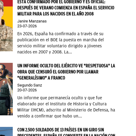
ESTÁ CONFIRMADO POR EL GOBIERNO Y ES OFICIAL:
DESPUÉS DE VERANO COMIENZA EN ESPAÑA EL SERVICIO
MILITAR PARA LOS NACIDOS EN EL AÑO 2008
Janire Manzanas
23-07-2026
En 2026, España ha confirmado a través de su
publicación en el BOE la puesta en marcha del
servicio militar voluntario dirigido a jóvenes
nacidos en 2007 y 2008. La...
UN INFORME OCULTO DEL EJÉRCITO VE "RESPETUOSA" LA
OBRA QUE CENSURÓ EL GOBIERNO POR LLAMAR
"GENERALÍSIMO" A FRANCO
Segundo Sanz
20-07-2026
Un informe que permanecía oculto y que fue
elaborado por el Instituto de Historia y Cultura
Militar (IHCM), adscrito al Ministerio de Defensa, ha
venido a confirmar que hubo un...
CON 2.500 SOLDADOS DE 13 PAÍSES EN UN GIRO SIN
PRECEDENTES, ESPAÑA SE CONVIERTE EN LA NACIÓN CON