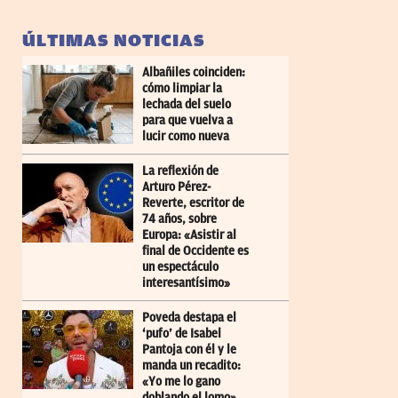
ÚLTIMAS NOTICIAS
Albañiles coinciden:
cómo limpiar la
lechada del suelo
para que vuelva a
lucir como nueva
La reflexión de
Arturo Pérez-
Reverte, escritor de
74 años, sobre
Europa: «Asistir al
final de Occidente es
un espectáculo
interesantísimo»
Poveda destapa el
‘pufo’ de Isabel
Pantoja con él y le
manda un recadito:
«Yo me lo gano
doblando el lomo»