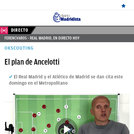
ÚLTIMAS
DIRECTO
FERENCVAROS – REAL MADRID, EN DIRECTO HOY
NOTICIAS
OKSCOUTING
REAL
El plan de Ancelotti
MADRID
BALONCESTO
El Real Madrid y el Atlético de Madrid se dan cita este
domingo en el Metropolitano
CANTERA
FICHAJES
DIRECTO
FEMENINO
PAPARAZZI