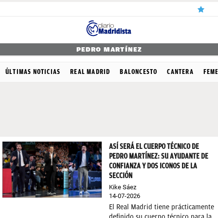
ÚLTIMAS
PEDRO MARTÍNEZ
NOTICIAS
ÚLTIMAS NOTICIAS
REAL MADRID
BALONCESTO
CANTERA
FEM
REAL
MADRID
BALONCESTO
CANTERA
ASÍ SERÁ EL CUERPO TÉCNICO DE
PEDRO MARTÍNEZ: SU AYUDANTE DE
FICHAJES
CONFIANZA Y DOS ICONOS DE LA
SECCIÓN
DIRECTO
Kike Sáez
FEMENINO
14-07-2026
El Real Madrid tiene prácticamente
PAPARAZZI
definido su cuerpo técnico para la