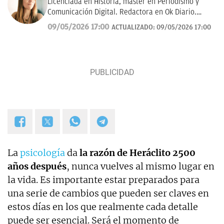
Licenciada en Historia, máster en Periodismo y
Comunicación Digital. Redactora en Ok Diario.
Cuento historias, soy amante de los astros, sigo a la
09/05/2026 17:00
ACTUALIZADO:
09/05/2026 17:00
luna, los TT de Twitter y las tendencias en moda.
Experta en noticias de consumo, lifestyle, recetas y
Lotería de Navidad.
La
psicología
da
la razón de Heráclito 2500
años después
, nunca vuelves al mismo lugar en
la vida. Es importante estar preparados para
una serie de cambios que pueden ser claves en
estos días en los que realmente cada detalle
puede ser esencial. Será el momento de