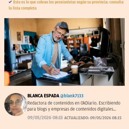
Esto es lo que cobran los pensionistas según su provincia: consulta
la lista completa
BLANCA ESPADA
@blank7133
Redactora de contenidos en OkDiario. Escribiendo
para blogs y empresas de contenidos digitales
desde 2007.
09/05/2026 08:15
ACTUALIZADO:
09/05/2026 08:15