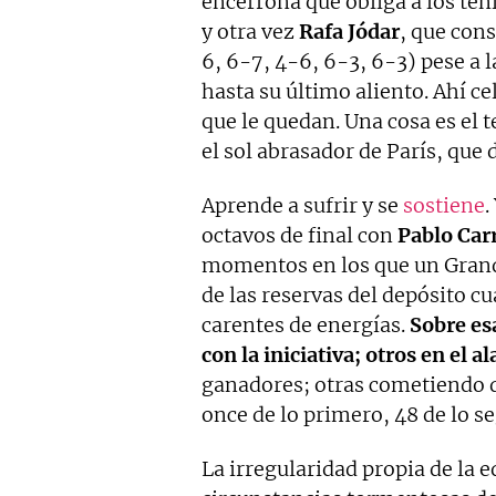
encerrona que obliga a los ten
y otra vez
Rafa
Jódar
, que con
6, 6-7, 4-6, 6-3, 6-3) pese a 
hasta su último aliento. Ahí ce
que le quedan. Una cosa es el te
el sol abrasador de París, que 
Aprende a sufrir y se
sostiene
.
octavos de final con
Pablo
Car
momentos en los que un Grand 
de las reservas del depósito c
carentes de energías.
Sobre es
con la iniciativa; otros en el 
ganadores; otras cometiendo do
once de lo primero, 48 de lo s
La irregularidad propia de la 