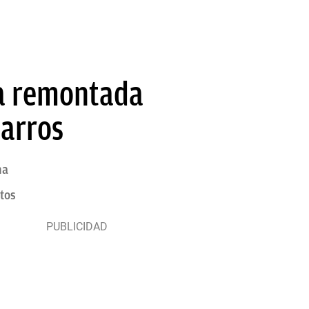
na remontada
Garros
na
tos