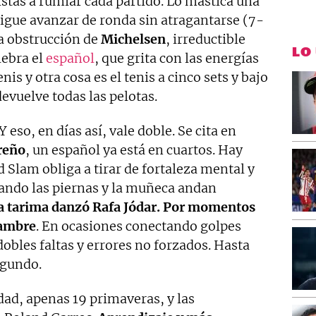
istas a rumiar cada partido. Lo mastica una
sigue avanzar de ronda sin atragantarse (7-
la obstrucción de
Michelsen
, irreductible
LO
lebra el
español
, que grita con las energías
nis y otra cosa es el tenis a cinco sets y bajo
devuelve todas las pelotas.
 Y eso, en días así, vale doble. Se cita en
reño
, un español ya está en cuartos. Hay
Slam obliga a tirar de fortaleza mental y
uando las piernas y la muñeca andan
a tarima danzó Rafa Jódar. Por momentos
alambre
. En ocasiones conectando golpes
bles faltas y errores no forzados. Hasta
egundo.
edad, apenas 19 primaveras, y las