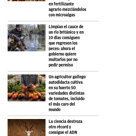
en fertilizante
agrario mezclándolos
con microalgas
Limpian el cauce de
un río británico y en
10 días consiguen
que regresen los
peces: ahora el
gobierno quiere
multarlos por no
pedir permiso
Un agricultor gallego
autodidacta cultiva
en su huerto 50
variedades distintas
de tomates, incluido
el más caro del
mundo
La ciencia destroza
otro récord y
consigue el ADN