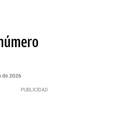
 número
6
o de 2026