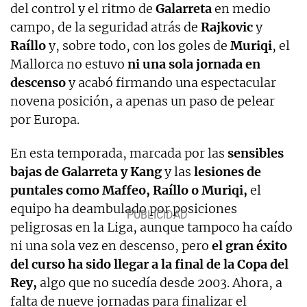
del control y el ritmo de
Galarreta
en medio
campo, de la seguridad atrás de
Rajkovic
y
Raíllo
y, sobre todo, con los goles de
Muriqi
, el
Mallorca no estuvo
ni una sola jornada en
descenso
y acabó firmando una espectacular
novena posición, a apenas un paso de pelear
por Europa.
En esta temporada, marcada por las
sensibles
bajas de Galarreta y Kang
y las
lesiones de
puntales como Maffeo, Raíllo o Muriqi,
el
equipo ha deambulado por posiciones
peligrosas en la Liga, aunque tampoco ha caído
ni una sola vez en descenso, pero
el gran éxito
del curso ha sido llegar a la final de la Copa del
Rey,
algo que no sucedía desde 2003. Ahora, a
falta de nueve jornadas para finalizar el