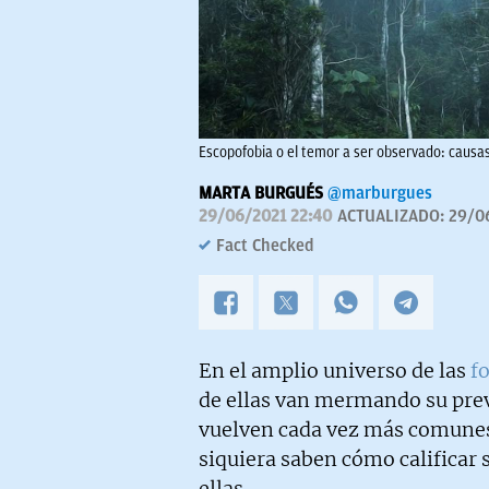
Escopofobia o el temor a ser observado: causa
MARTA BURGUÉS
@marburgues
29/06/2021 22:40
ACTUALIZADO:
29/0
Fact Checked
En el amplio universo de las
f
de ellas van mermando su preva
vuelven cada vez más comunes
siquiera saben cómo calificar 
ellas.