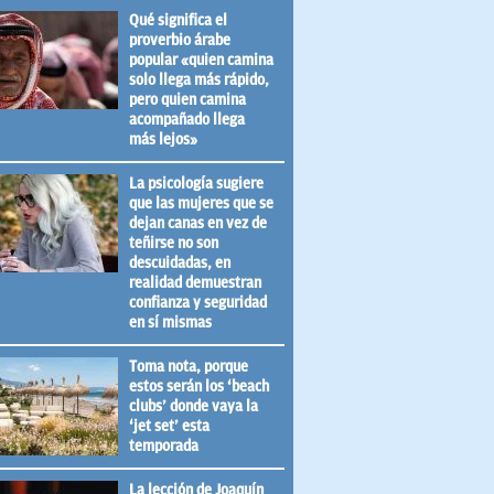
Qué significa el
proverbio árabe
popular «quien camina
solo llega más rápido,
pero quien camina
acompañado llega
más lejos»
La psicología sugiere
que las mujeres que se
dejan canas en vez de
teñirse no son
descuidadas, en
realidad demuestran
confianza y seguridad
en sí mismas
Toma nota, porque
estos serán los ‘beach
clubs’ donde vaya la
‘jet set’ esta
temporada
La lección de Joaquín