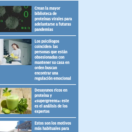
Crean la mayor
biblioteca de
proteínas virales para
adelantarse a futuras
pandemias
Los psicólogos
coinciden: las
personas que están
obsesionadas con
mantener su casa en
orden buscan
encontrar una
regulación emocional
Desayunos ricos en
proteína y
«supergreens»: este
es el análisis de los
expertos
Estos son los motivos
más habituales para