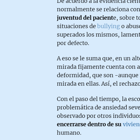
De acuerdo a la evidencia cient
normalmente se relaciona con
juventud del pacient
e, sobre 
situaciones de
bullying
o abus
superados los mismos, lamen
por defecto.
A eso se le suma que, en un al
mirada fijamente cuenta con 
deformidad, que son -aunque n
mirada en ellas. Así, el rechaz
Con el paso del tiempo, la es
problemática de ansiedad seve
observado por otros individuo
encerrarse dentro de su
vivie
humano.