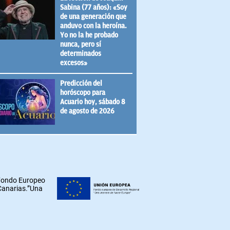
Sabina (77 años): «Soy
de una generación que
anduvo con la heroína.
Yo no la he probado
nunca, pero sí
determinados
excesos»
Predicción del
horóscopo para
Acuario hoy, sábado 8
de agosto de 2026
 Fondo Europeo
 Canarias.”Una