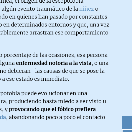
ífica, el origen de la escopofobia
 algún evento traumático de la
niñez
o
todo en quienes han pasado por constantes
o en determinados entornos y que, una vez
tablemente arrastran ese comportamiento
to porcentaje de las ocasiones, esa persona
alguna
enfermedad notoria a la vista
, o una
o debieran- las causas de que se pose la
o a ese estado es inmediato.
copofobia puede evolucionar en una
ra, produciendo hasta miedo a ser visto u
s, y
provocando que el fóbico prefiera
nda
, abandonando poco a poco el contacto