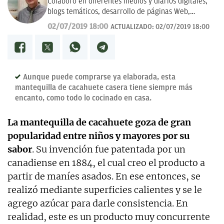
Colaboro en diferentes medios y diarios digitales,
blogs temáticos, desarrollo de páginas Web,
redacción de guías y manuales didácticos, textos
02/07/2019 18:00
ACTUALIZADO:
02/07/2019 18:00
promocionales, campañas publicitarias y de
marketing, artículos de opinión, relatos y guiones,
y proyectos empresariales de todo tipo que
requieran de textos con un contenido de calidad,
bien documentado y revisado, así como a la
Aunque puede comprarse ya elaborada, esta
curación y depuración de textos. Estoy en
mantequilla de cacahuete casera tiene siempre más
permanente crecimiento personal y profesional, y
encanto, como todo lo cocinado en casa.
abierto a nuevas colaboraciones.
La mantequilla de cacahuete goza de gran
popularidad entre niños y mayores por su
sabor
. Su invención fue patentada por un
canadiense en 1884, el cual creo el producto a
partir de maníes asados. En ese entonces, se
realizó mediante superficies calientes y se le
agrego azúcar para darle consistencia. En
realidad, este es un producto muy concurrente