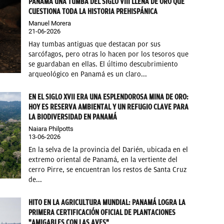
PANAMÁ UNA TUMBA DEL SIGLO VIII LLENA DE ORO QUE
CUESTIONA TODA LA HISTORIA PREHISPÁNICA
Manuel Morera
21-06-2026
Hay tumbas antiguas que destacan por sus
sarcófagos, pero otras lo hacen por los tesoros que
se guardaban en ellas. El último descubrimiento
arqueológico en Panamá es un claro...
EN EL SIGLO XVII ERA UNA ESPLENDOROSA MINA DE ORO:
HOY ES RESERVA AMBIENTAL Y UN REFUGIO CLAVE PARA
LA BIODIVERSIDAD EN PANAMÁ
Naiara Philpotts
13-06-2026
En la selva de la provincia del Darién, ubicada en el
extremo oriental de Panamá, en la vertiente del
cerro Pirre, se encuentran los restos de Santa Cruz
de...
HITO EN LA AGRICULTURA MUNDIAL: PANAMÁ LOGRA LA
PRIMERA CERTIFICACIÓN OFICIAL DE PLANTACIONES
"AMIGABLES CON LAS AVES"