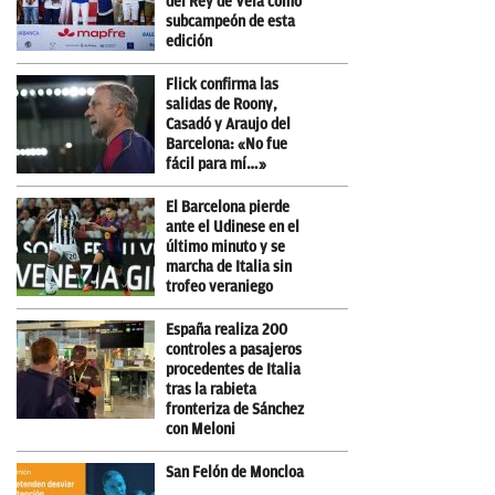
del Rey de Vela como
subcampeón de esta
edición
Flick confirma las
salidas de Roony,
Casadó y Araujo del
Barcelona: «No fue
fácil para mí…»
El Barcelona pierde
ante el Udinese en el
último minuto y se
marcha de Italia sin
trofeo veraniego
España realiza 200
controles a pasajeros
procedentes de Italia
tras la rabieta
fronteriza de Sánchez
con Meloni
San Felón de Moncloa