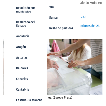
en las provincias de España. Analiza cuánto vale tu voto en
Vox
Vox
las elecciones
Resultado por
municipios
Los mejores memes de la jornada electoral de este 23J
Sumar
Sumar
Resultado del
Senado
Calculadora de pactos tras los resultados de las elecciones del 23
Resto de partidos
de julio de 2023 en España
Andalucía
Aragón
Asturias
Baleares
Canarias
Cantabria
Un ciudadano vota en las elecciones. (Europa Press)
Castilla-La Mancha