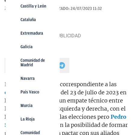
OKDIARIO
Castilla y León
24/07/2023 00:56
ACTUALIZADO:
24/07/2023 11:32
Cataluña
Extremadura
Galicia
Comunidad de
Madrid
Navarra
La jornada electoral, correspondiente a las
elecciones generales
del 23 de julio de 2023 en
País Vasco
España
, finaliza con un empate técnico entre
Murcia
las formaciones de izquierda y derecha, con el
PP
como ganador de las elecciones pero
Pedro
La Rioja
Sánchez
y el
PSOE
con la posibilidad de formar
gobierno si vuelven a pactar con sus aliados
Comunidad