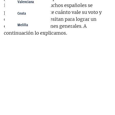
Valenciana
independentistas. Muchos españoles se
preguntan claramente cuánto vale su voto y
Ceuta
cuántos votos se necesitan para lograr un
Melilla
escaño en las elecciones generales. A
continuación lo explicamos.