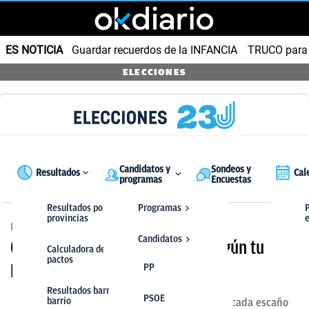
ES NOTICIA
Guardar recuerdos de la INFANCIA
TRUCO para
ELECCIONES
Candidatos y
Sondeos y
Resultados
Cal
programas
Encuestas
Resultados por
Programas
P
provincias
ELECCIONES GENERALES 2023
Candidatos
Cuántos votos vale un escaño según tu
Calculadora de
pactos
provincia
PP
PP
Resultados barrio a
PSOE
PSOE
barrio
Aclaramos cuántos votos se necesitan por cada escaño