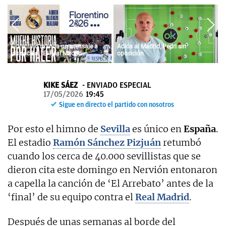
OKDIARIO
Florentino manda un mensaje a
Adiós al Madrid, Pedri sin
los socios: "El Real Madrid
oposición
siempre fue vuestro y siempre lo
será"
KIKE SÁEZ
ENVIADO ESPECIAL
17/05/2026
19:45
Sigue en directo el partido con nosotros
Por esto el himno de
Sevilla
es único en
España
.
El estadio
Ramón Sánchez Pizjuán
retumbó
cuando los cerca de 40.000 sevillistas que se
dieron cita este domingo en Nervión entonaron
a capella la canción de ‘El Arrebato’ antes de la
‘final’ de su equipo contra el
Real
Madrid
.
Después de unas semanas al borde del