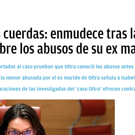
s cuerdas: enmudece tras l
bre los abusos de su ex m
tados al caso prueban que Oltra conoció los abusos antes 
 la menor abusada por el ex marido de Oltra señala a Isabel
araciones de las investigadas del ‘caso Oltra’ ofrecen cont