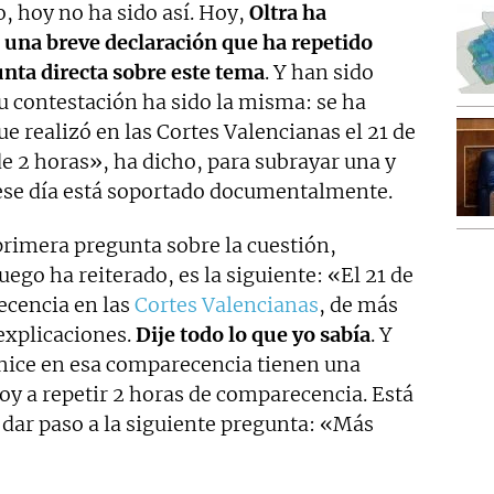
, hoy no ha sido así. Hoy,
Oltra ha
 una breve declaración que ha repetido
unta directa sobre este tema
. Y han sido
su contestación ha sido la misma: se ha
e realizó en las Cortes Valencianas el 21 de
e 2 horas», ha dicho, para subrayar una y
 ese día está soportado documentalmente.
 primera pregunta sobre la cuestión,
uego ha reiterado, es la siguiente: «El 21 de
ecencia en las
Cortes Valencianas
, de más
 explicaciones.
Dije todo lo que yo sabía
. Y
 hice en esa comparecencia tienen una
oy a repetir 2 horas de comparecencia. Está
a dar paso a la siguiente pregunta: «Más