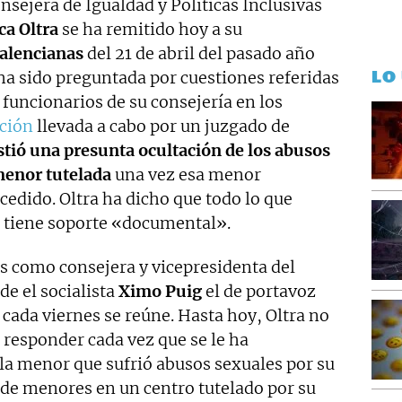
nsejera de Igualdad y Políticas Inclusivas
a Oltra
se ha remitido hoy a su
Valencianas
del 21 de abril del pasado año
LO
ha sido preguntada por cuestiones referidas
 funcionarios de su consejería en los
ción
llevada a cabo por un juzgado de
istió una presunta ocultación de los abusos
menor tutelada
una vez esa menor
edido. Oltra ha dicho que todo lo que
 tiene soporte «documental».
s como consejera y vicepresidenta del
e el socialista
Ximo Puig
el de portavoz
cada viernes se reúne. Hasta hoy, Oltra no
responder cada vez que se le ha
 la menor que sufrió abusos sexuales por su
de menores en un centro tutelado por su