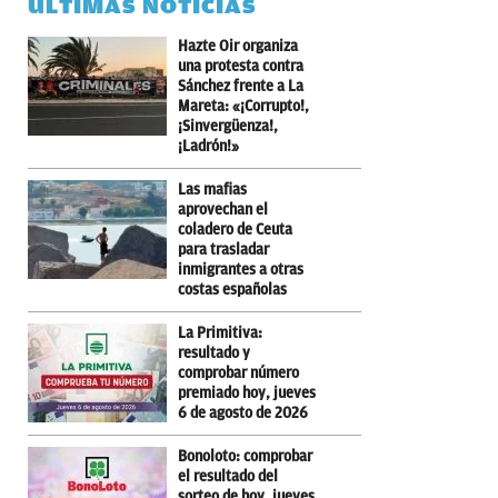
ÚLTIMAS NOTICIAS
Hazte Oir organiza
una protesta contra
Sánchez frente a La
Mareta: «¡Corrupto!,
¡Sinvergüenza!,
¡Ladrón!»
Las mafias
aprovechan el
coladero de Ceuta
para trasladar
inmigrantes a otras
costas españolas
La Primitiva:
resultado y
comprobar número
premiado hoy, jueves
6 de agosto de 2026
Bonoloto: comprobar
el resultado del
sorteo de hoy, jueves