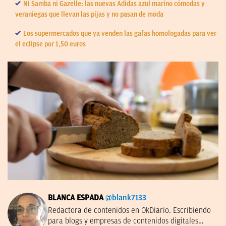
Ni Samba ni Gazelle: las nuevas Adidas azul marino cómodas y
veraniegas que llevan las pijas y no pasan de moda
Los supermercados que ya venden las gafas homologadas para ver
el eclipse por 1,50 euros
BLANCA ESPADA
@blank7133
Redactora de contenidos en OkDiario. Escribiendo
para blogs y empresas de contenidos digitales