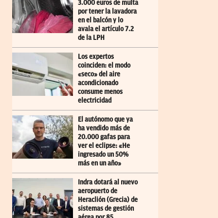
3.000 euros de multa
por tener la lavadora
en el balcón y lo
avala el artículo 7.2
de la LPH
Los expertos
coinciden: el modo
«seco» del aire
acondicionado
consume menos
electricidad
El autónomo que ya
ha vendido más de
20.000 gafas para
ver el eclipse: «He
ingresado un 50%
más en un año»
Indra dotará al nuevo
aeropuerto de
Heraclión (Grecia) de
sistemas de gestión
aérea por 85