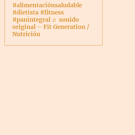
#alimentaciónsaludable
#dietista
#fitness
#panintegral
♬ sonido
original – Fit Generation /
Nutrición