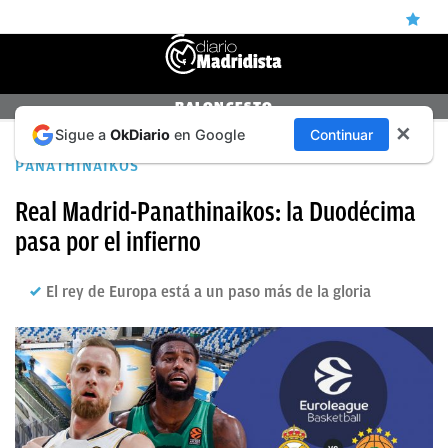
ÚLTIMAS
BALONCESTO
✕
Sigue a
OkDiario
en Google
Continuar
NOTICIAS
FINAL FOUR DE LA EUROLIGA: REAL MADRID-
PANATHINAIKOS
REAL
Real Madrid-Panathinaikos: la Duodécima
MADRID
pasa por el infierno
BALONCESTO
CANTERA
El rey de Europa está a un paso más de la gloria
FICHAJES
DIRECTO
FEMENINO
PAPARAZZI