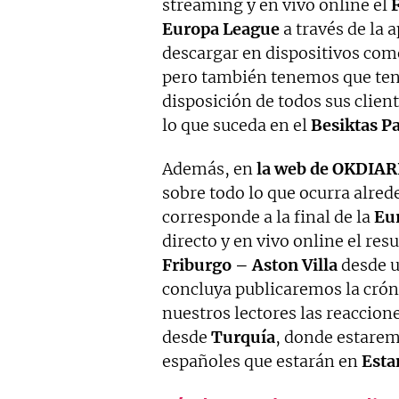
streaming y en vivo online el
F
Europa League
a través de la 
descargar en dispositivos como
pero también tenemos que ten
disposición de todos sus clien
lo que suceda en el
Besiktas P
Además, en
la web de OKDIAR
sobre todo lo que ocurra alred
corresponde a la final de la
Eu
directo y en vivo online el res
Friburgo – Aston Villa
desde u
concluya publicaremos la cró
nuestros lectores las reaccion
desde
Turquía
, donde estarem
españoles que estarán en
Est