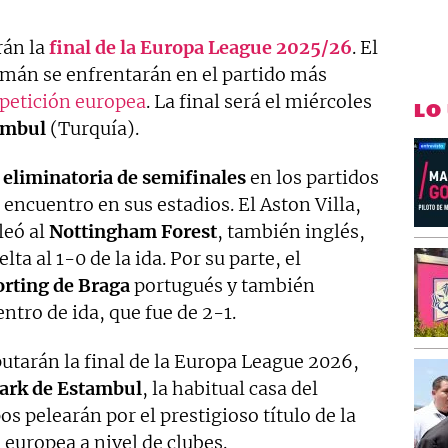
rán la
final de la Europa League 2025/26
. El
emán se enfrentarán en el partido más
etición europea
. La final será el miércoles
LO
ambul
(Turquía).
eliminatoria de semifinales
en los partidos
 encuentro en sus estadios. El Aston Villa,
leó al
Nottingham Forest
, también inglés,
lta al 1-0 de la ida. Por su parte, el
rting de Braga
portugués y también
ntro de ida, que fue de 2-1.
putarán la final de la Europa League 2026,
ark de Estambul
, la habitual casa del
os pelearán por el prestigioso título de la
europea a nivel de clubes.