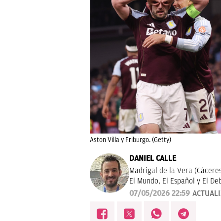
Aston Villa y Friburgo. (Getty)
DANIEL CALLE
Madrigal de la Vera (Cáceres
El Mundo, El Español y El D
deportiva.
07/05/2026 22:59
ACTUAL