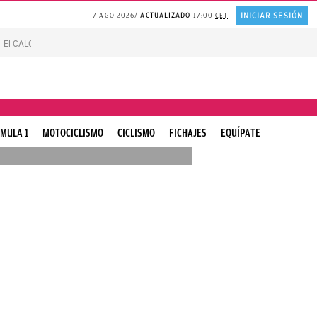
INICIAR SESIÓN
7 AGO 2026
ACTUALIZADO
17:00
CET
El CALOR de Suiza
Catedrático de HARVARD sobre la FELICIDAD
Líneas blan
MULA 1
MOTOCICLISMO
CICLISMO
FICHAJES
EQUÍPATE