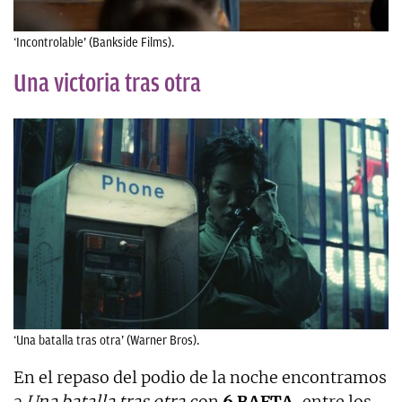
‘Incontrolable’ (Bankside Films).
Una victoria tras otra
‘Una batalla tras otra’ (Warner Bros).
En el repaso del podio de la noche encontramos
a
Una batalla tras otra
con
6 BAFTA
, entre los