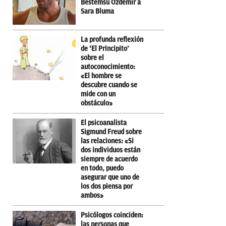
Bestemsu Özdemir a
Sara Bluma
La profunda reflexión
de ‘El Principito’
sobre el
autoconocimiento:
«El hombre se
descubre cuando se
mide con un
obstáculo»
El psicoanalista
Sigmund Freud sobre
las relaciones: «Si
dos individuos están
siempre de acuerdo
en todo, puedo
asegurar que uno de
los dos piensa por
ambos»
Psicólogos coinciden:
las personas que