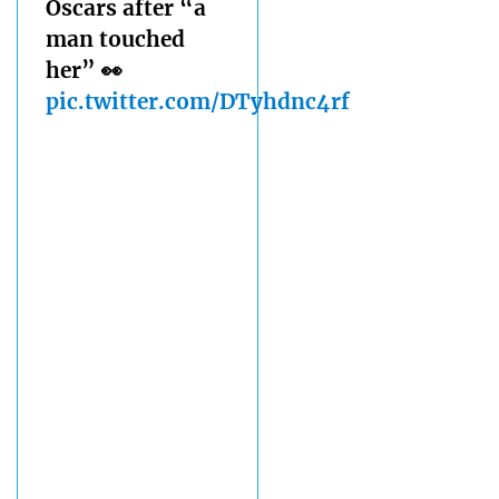
Oscars after “a
man touched
her” 👀
pic.twitter.com/DTyhdnc4rf