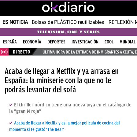
ES NOTICIA
Bolsas de PLÁSTICO reutilizables
REFLEXIÓN 
TELEVISIÓN, CINE Y SERIES
ESPAÑA
ECONOMÍA
DEPORTES
INVESTIGACIÓN
COOL
MUNDIAL
DIRECTO
ÚLTIMA HORA DE LA ENTRADA DE INMIGRANTES A CEUTA, 
Acaba de llegar a Netflix y ya arrasa en
España: la miniserie con la que no te
podrás levantar del sofá
El thriller nórdico tiene una nueva joya en el catálogo de
la "gran N roja"
Acaba de llegar a Netflix y es la mejor película de cocina del
momento si te gustó ‘The Bear’