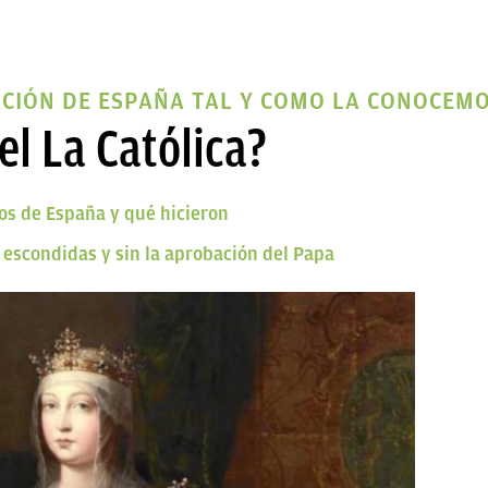
ACIÓN DE ESPAÑA TAL Y COMO LA CONOCEM
el La Católica?
os de España y qué hicieron
a escondidas y sin la aprobación del Papa