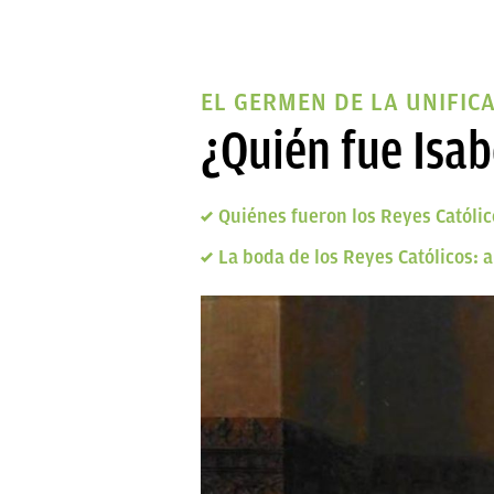
EL GERMEN DE LA UNIFIC
¿Quién fue Isab
Quiénes fueron los Reyes Católic
La boda de los Reyes Católicos: 