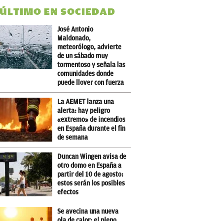
 ÚLTIMO EN SOCIEDAD
José Antonio
Maldonado,
meteorólogo, advierte
de un sábado muy
tormentoso y señala las
comunidades donde
puede llover con fuerza
La AEMET lanza una
alerta: hay peligro
«extremo» de incendios
en España durante el fin
de semana
Duncan Wingen avisa de
otro domo en España a
partir del 10 de agosto:
estos serán los posibles
efectos
Se avecina una nueva
ola de calor: el pleno