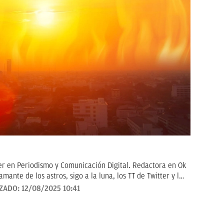
er en Periodismo y Comunicación Digital. Redactora en Ok
amante de los astros, sigo a la luna, los TT de Twitter y las
en noticias de consumo, lifestyle, recetas y Lotería de
IZADO:
12/08/2025 10:41